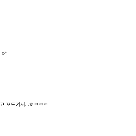
글
0건
자고 꼬드겨서...ㅎㅋㅋㅋ