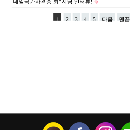
네일국가자격증 최*지님 인터뷰!
1
2
3
4
5
다음
맨끝