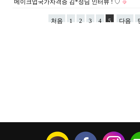
메이크업국가자격증 김*정님 인터뷰 ! ♡
처음
1
2
3
4
5
다음