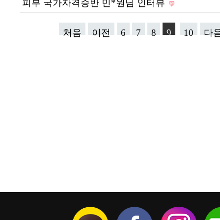
피부 국가자격증반 민*원님 인터뷰
처음
이전
6
7
8
9
10
다